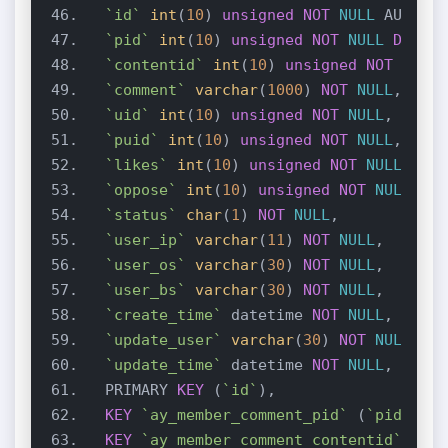
`id`
int
(
10
) 
unsigned
NOT
NULL
`pid`
int
(
10
) 
unsigned
NOT
NULL
DEFAUL
`contentid`
int
(
10
) 
unsigned
NOT
NULL
`comment`
varchar
(
1000
) 
NOT
NULL
`uid`
int
(
10
) 
unsigned
NOT
NULL
`puid`
int
(
10
) 
unsigned
NOT
NULL
`likes`
int
(
10
) 
unsigned
NOT
NULL
DEFA
`oppose`
int
(
10
) 
unsigned
NOT
NULL
DEF
`status`
char
(
1
) 
NOT
NULL
`user_ip`
varchar
(
11
) 
NOT
NULL
`user_os`
varchar
(
30
) 
NOT
NULL
`user_bs`
varchar
(
30
) 
NOT
NULL
`create_time`
 datetime 
NOT
NULL
`update_user`
varchar
(
30
) 
NOT
NULL
`update_time`
 datetime 
NOT
NULL
  PRIMARY 
KEY
 (
`id`
KEY
`ay_member_comment_pid`
 (
`pid`
KEY
`ay_member_comment_contentid`
 (
`co