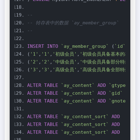
--
-- 转存表中的数据 `ay_member_group`
--
INSERT
INTO
`ay_member_group`
 (
`id`
,
`gco
(
'1'
,
'1'
,
'初级会员'
,
'初级会员具备基本的权限'
,
(
'2'
,
'2'
,
'中级会员'
,
'中级会员具备部分特殊权限
(
'3'
,
'3'
,
'高级会员'
,
'高级会员具备全部特殊权限
ALTER
TABLE
`ay_content`
ADD
`gtype`
cha
ALTER
TABLE
`ay_content`
ADD
`gid`
varch
ALTER
TABLE
`ay_content`
ADD
`gnote`
var
ALTER
TABLE
`ay_content_sort`
ADD
`gtyp
ALTER
TABLE
`ay_content_sort`
ADD
`gid`
ALTER
TABLE
`ay_content_sort`
ADD
`gnot