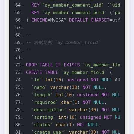
KEY
`ay_member_comment_uid`
 (
`uid`
KEY
`ay_member_comment_puid`
 (
`puid`
) 
ENGINE
=MyISAM 
DEFAULT
CHARSET
--
-- 表的结构 `ay_member_field`
--
DROP
TABLE
IF
EXISTS
`ay_member_field`
CREATE
TABLE
`ay_member_field`
`id`
int
(
10
) 
unsigned
NOT
NULL
`name`
varchar
(
30
) 
NOT
NULL
`length`
int
(
10
) 
unsigned
NOT
NULL
`required`
char
(
1
) 
NOT
NULL
`description`
varchar
(
30
) 
NOT
NULL
`sorting`
int
(
10
) 
unsigned
NOT
NULL
`status`
char
(
1
) 
NOT
NULL
`create_user`
varchar
(
30
) 
NOT
NULL