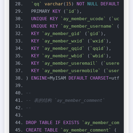
`qq`
varchar
(
15
) 
NOT
NULL
DEFAULT
''
  PRIMARY 
KEY
 (
`id`
UNIQUE
KEY
`ay_member_ucode`
 (
`ucode`
UNIQUE
KEY
`ay_member_username`
 (
`user
KEY
`ay_member_gid`
 (
`gid`
KEY
`ay_member_wxid`
 (
`wxid`
KEY
`ay_member_qqid`
 (
`qqid`
KEY
`ay_member_wbid`
 (
`wbid`
KEY
`ay_member_useremail`
 (
`useremail`
KEY
`ay_member_usermobile`
 (
`usermobil
) 
ENGINE
=MyISAM 
DEFAULT
CHARSET
--
-- 表的结构 `ay_member_comment`
--
DROP
TABLE
IF
EXISTS
`ay_member_comment`
CREATE
TABLE
`ay_member_comment`