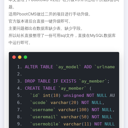
题。
适用PbootCMS做过二开的项目进行手动升级。
官方版本请后台直接一键升级即可。
主要问题都出在数据库缺少表、缺少字段。
所以站长直接整理了一份可用sql文件，直接在MySQL数据库
中运行即可。
ALTER
TABLE
`ay_model`
ADD
`urlname`
var
DROP
TABLE
IF
EXISTS
`ay_member`
CREATE
TABLE
`ay_member`
`id`
int
(
10
) 
unsigned
NOT
NULL
`ucode`
varchar
(
20
) 
NOT
NULL
`username`
varchar
(
100
) 
NOT
NULL
`useremail`
varchar
(
50
) 
NOT
NULL
DEFAU
`usermobile`
varchar
(
11
) 
NOT
NULL
DEFA