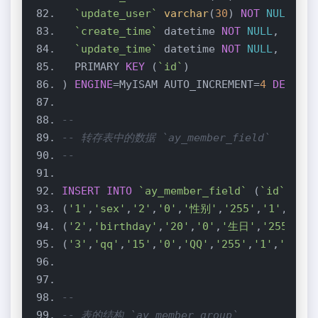
`update_user`
varchar
(
30
) 
NOT
NULL
`create_time`
 datetime 
NOT
NULL
`update_time`
 datetime 
NOT
NULL
  PRIMARY 
KEY
 (
`id`
) 
ENGINE
=MyISAM AUTO_INCREMENT=
4
DEFAULT
--
-- 转存表中的数据 `ay_member_field`
--
INSERT
INTO
`ay_member_field`
 (
`id`
,
`nam
(
'1'
,
'sex'
,
'2'
,
'0'
,
'性别'
,
'255'
,
'1'
,
'adm
(
'2'
,
'birthday'
,
'20'
,
'0'
,
'生日'
,
'255'
,
'1
(
'3'
,
'qq'
,
'15'
,
'0'
,
'QQ'
,
'255'
,
'1'
,
'admin
--
-- 表的结构 `ay_member_group`