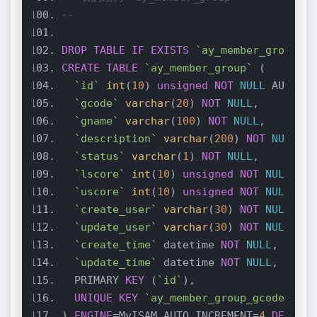
--
DROP
TABLE
IF
EXISTS
`ay_member_group`
CREATE
TABLE
`ay_member_group`
`id`
int
(
10
) 
unsigned
NOT
NULL
`gcode`
varchar
(
20
) 
NOT
NULL
`gname`
varchar
(
100
) 
NOT
NULL
`description`
varchar
(
200
) 
NOT
NULL
`status`
varchar
(
1
) 
NOT
NULL
`lscore`
int
(
10
) 
unsigned
NOT
NULL
DEF
`uscore`
int
(
10
) 
unsigned
NOT
NULL
DEF
`create_user`
varchar
(
30
) 
NOT
NULL
`update_user`
varchar
(
30
) 
NOT
NULL
`create_time`
 datetime 
NOT
NULL
`update_time`
 datetime 
NOT
NULL
  PRIMARY 
KEY
 (
`id`
UNIQUE
KEY
`ay_member_group_gcode`
 (
`g
) 
ENGINE
=MyISAM AUTO_INCREMENT=
4
DEFAULT