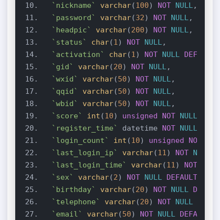
`nickname`
varchar
(
100
) 
NOT
NULL
`password`
varchar
(
32
) 
NOT
NULL
`headpic`
varchar
(
200
) 
NOT
NULL
`status`
char
(
1
) 
NOT
NULL
`activation`
char
(
1
) 
NOT
NULL
DEFAULT
`gid`
varchar
(
20
) 
NOT
NULL
`wxid`
varchar
(
50
) 
NOT
NULL
`qqid`
varchar
(
50
) 
NOT
NULL
`wbid`
varchar
(
50
) 
NOT
NULL
`score`
int
(
10
) 
unsigned
NOT
NULL
DEFA
`register_time`
 datetime 
NOT
NULL
`login_count`
int
(
10
) 
unsigned
NOT
NUL
`last_login_ip`
varchar
(
11
) 
NOT
NULL
`last_login_time`
varchar
(
11
) 
NOT
NULL
`sex`
varchar
(
2
) 
NOT
NULL
DEFAULT
''
`birthday`
varchar
(
20
) 
NOT
NULL
DEFAUL
`telephone`
varchar
(
20
) 
NOT
NULL
DEFAU
`email`
varchar
(
50
) 
NOT
NULL
DEFAULT
'