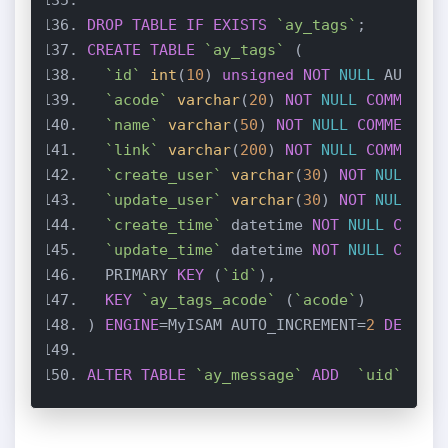
DROP
TABLE
IF
EXISTS
`ay_tags`
CREATE
TABLE
`ay_tags`
`id`
int
(
10
) 
unsigned
NOT
NULL
 AUTO_IN
`acode`
varchar
(
20
) 
NOT
NULL
COMMENT
`name`
varchar
(
50
) 
NOT
NULL
COMMENT
'
`link`
varchar
(
200
) 
NOT
NULL
COMMENT
`create_user`
varchar
(
30
) 
NOT
NULL
COM
`update_user`
varchar
(
30
) 
NOT
NULL
COM
`create_time`
 datetime 
NOT
NULL
COMMEN
`update_time`
 datetime 
NOT
NULL
COMMEN
  PRIMARY 
KEY
 (
`id`
KEY
`ay_tags_acode`
 (
`acode`
) 
ENGINE
=MyISAM AUTO_INCREMENT=
2
DEFAULT
ALTER
TABLE
`ay_message`
ADD
`uid`
int
(