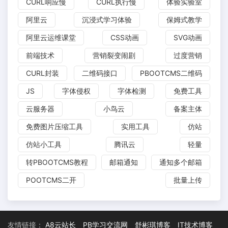
CURL响应慢
CURL执行慢
体验实验室
阿里云
沉浸式学习体验
保姆式教学
阿里云运维课堂
CSS动画
SVG动画
前端技术
营销裂变闹剧
过度营销
CURL封装
二维码接口
PBOOTCMS二维码
JS
字体侵权
字体检测
免费工具
云服务器
小鸟云
备案主体
免费图片压缩工具
实用工具
仿站
仿站小工具
腾讯云
轻量
转PBOOTCMS教程
邮箱通知
通知多个邮箱
POOTCMS二开
批量上传
友情链接：
A8云站长
PB学习交流网
舒彬琪博客
IT技术博客