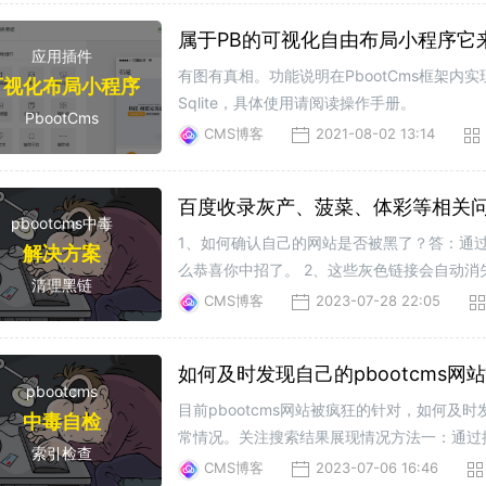
属于PB的可视化自由布局小程序它
应用插件
有图有真相。功能说明在PbootCms框架内实现
可视化布局小程序
Sqlite，具体使用请阅读操作手册。
PbootCms
CMS博客
2021-08-02 13:14
百度收录灰产、菠菜、体彩等相关
pbootcms中毒
1、如何确认自己的网站是否被黑了？答：通过百度
解决方案
么恭喜你中招了。 2、这些灰色链接会自动
清理黑链
台更新了pbootcms系统，为什么还是被黑
CMS博客
2023-07-28 22:05
如何及时发现自己的pbootcms网
pbootcms
目前pbootcms网站被疯狂的针对，如何及时
中毒自检
常情况。关注搜索结果展现情况方法一：通过
索引检查
您”风险提示字样，网站存在已被黑的风险。示例
CMS博客
2023-07-06 16:46