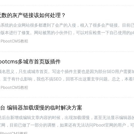
生成无数的灰产链接该如何处理？
tcms系统的企业网站很多都遭到了会产的入侵，植入了很多会产链接。目前已知
.2.0版本进行了修复。网站被黑的小伙伴们，可以对应检查一下自己使用的pb
发生被黑的情况，这个目前还未
PbootCMS教程
otcms多城市首页版插件
版，顾名思义，只生成城市首页。写这个插件主要也是因为部分SEO用户需要
。至于有什么影响，我也不搞SEO，回答不出这重玄学问题。总之，本着
量城市名称的首页，以城市名
PbootCMS教程
站后台 编辑器加载缓慢的临时解决方案
陆网站后台新增或编辑文章内容的时候，出现加载缓慢，甚至无法显示编辑器
t官网，目前已做了一部分的调整，如果还有无法访问Pboot官网的用户，
n服务商做进一步的沟通，
PbootCMS教程