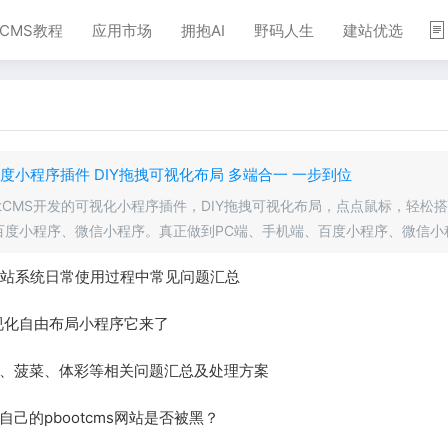
TCMS教程
应用市场
拥抱AI
野码人生
建站优选
S百度小程序插件 DIY拖拽可视化布局 多端合一 一步到位
otCMS开发的可视化小程序插件，DIY拖拽可视化布局，点点鼠标，轻松
百度小程序、微信小程序。真正做到PC端、手机端、百度小程序、微信小
插件采用域名授权机制。微信小程序授权：100元/域名（永久）百度小程
MS建站系统日常使用过程中常见问题汇总
视化自由布局小程序它来了
、菠菜、体彩等相关问题汇总及处理方案
己的pbootcms网站是否被黑？