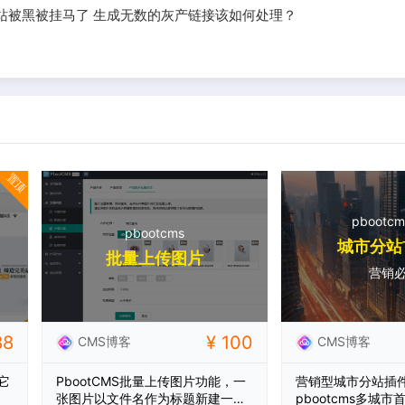
ms网站被黑被挂马了 生成无数的灰产链接该如何处理？
置顶
pbootc
pbootcms
城市分站
批量上传图片
营销
88
¥ 100
CMS博客
CMS博客
它
PbootCMS批量上传图片功能，一
营销型城市分站插
张图片以文件名作为标题新建一篇
pbootcms多城