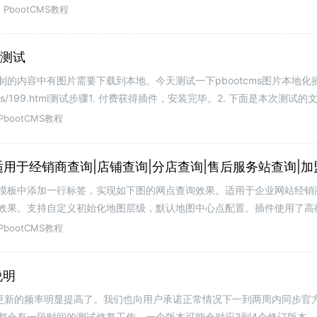
用。省去发布文章后的手动推送
PbootCMS教程
化测试
的内容中有图片需要下载到本地。今天测试一下pbootcms图片本地化
om/cms/199.html测试步骤1. 付费获得插件，安装完毕。2. 下面是本次测
后台，将上面的文章内容复制到
PbootCMS教程
 适用于经销商查询|店铺查询|分店查询|售后服务站查询|
模板中添加一行标签，实现如下图的网点查询效果。适用于企业网站经销
效果。支持自定义初始化地图层级，默认地图中心点配置。插件使用了高
度）标签说明模板中只需
PbootCMS教程
说明
后，更新的频率明显提高了。我们也向用户承诺正常情况下一到两周内同步官
都会有一段时间的测试修复工作，一个版本可能会对应3到4个修订版本