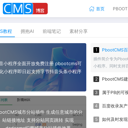
首页
PBOO
MS教程
拥抱AI
前端笔记
素材分享
PbootCM
插件简介专为Pbo
音小程序全面开放免费注册 pbootcms可
小程序。同时支持
化小程序即日起支持字节抖音头条小程序
一步到位。插件价格
PbootC
元/域名（永久）
属于PB的可
百度收录灰产
bootCMS城市分站插件 生成任意城市的分
如何及时发现自
站链接地址 支持分站同页跳转 实现
dedecms织梦城市分站插件效果