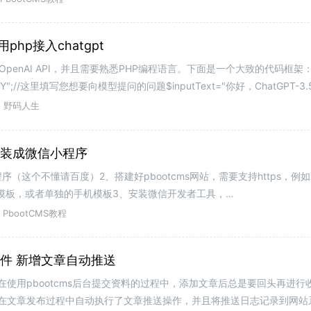
php接入chatgpt
用OpenAI API，并且需要熟悉PHP编程语言。下面是一个大致的代码框架：<
_KEY";//这里填写您想要向模型提问的问题$inputText="你好，ChatGPT-3.
野码人生
封装成微信小程序
（这个不懂请百度）2、搭建好pbootcms网站，需要支持https，例
使用自适应模板，或者单独的手机模板3、安装微信开发者工具，
miniprogram/dev/devtools/download.html操作步骤第一步：登陆微信小程
PbootCMS教程
具插件 新增文章自动推送
在使用pbootcms后台提交资料的过程中，添加文章后总是要回头再进行
。在文章发布过程中自动执行了文章推送操作，并且将推送日志记录到网站