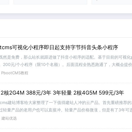
文章
otcms可视化小程序即日起支持字节抖音头条小程序
然是免费，那么站长就跟进做了抖音小程序的适配。基于目前的可视化pbo
200元/个小程序（限10个名额）。后面流程全熟悉跑通了，大概会提价
企业可以注册50个小程序，
PbootCMS教程
核2G4M 388元/3年 3年轻量 2核4G5M 599元/3年
otcms建站博客给大家整理了一下值得建站人冲的云产品。首先重磅推荐
过轻量产品的老用户也可以直接冲。轻量产品价格微涨，但是有了3年可
。产品首单（特惠）活动链
建站优选