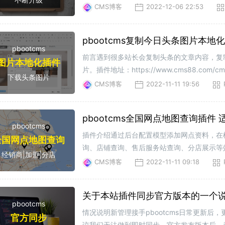
水淼CMS站群工具，那是非常人性，非常好
CMS博客
2022-12-06 22:53
pbootcms复制今日头条图片本地
pbootcms
前言遇到很多站长会复制头条的文章内容，复制
图片本地化插件
片。插件地址：https://www.cms88.c
下载头条图片
就不单独提供了。3. 登陆pbootcms网站
CMS博客
2022-11-11 19:56
pbootcms全国网点地图查询插件
pbootcms
插件介绍通过后台配置模型添加网点资料，在
全国网点地图查询
询、店铺查询、售后服务站查询、分店展示等
经销商|加盟|分店
申请高德地图应用key值，（申请流程详询百
CMS博客
2022-11-11 09:18
关于本站插件同步官方版本的一个
pbootcms
情况说明新管理接手pbootcms日常更新
官方同步
谅我们无法做到即时同步，官方发布版本后，