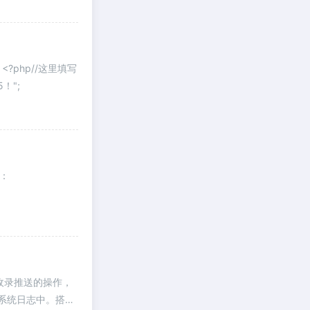
?php//这里填写
5！";
如：
序官方平台，
收录推送的操作，
系统日志中。搭配