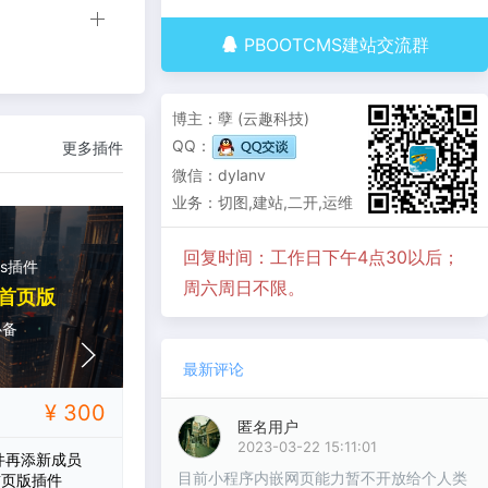
PBOOTCMS建站交流群
博主：孽 (云趣科技)
QQ：
更多插件
微信：dylanv
业务：切图,建站,二开,运维
回复时间：工作日下午4点30以后；
ms插件
pbootcms
周六周日不限。
首页版
栏目管理增加编辑器
必备
二开插件
最新评论
¥ 300
¥ 100
CMS博客
C
匿名用户
2023-03-22 15:11:01
件再添新成员
给pbootcms的后台栏目管理增加
优化p
目前小程序内嵌网页能力暂不开放给个人类
市首页版插件
一个编辑器 结局意想不到的好用
持添加