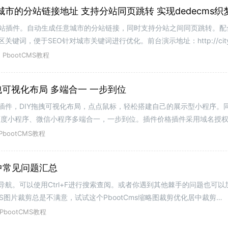
的城市分站插件。自动生成任意城市的分站链接，同时支持分站之间同页跳转。配合{
，便于SEO针对城市关键词进行优化。前台演示地址：http://city.a8
y.html城市分站页面，
PbootCMS教程
拖拽可视化布局 多端合一 一步到位
程序插件，DIY拖拽可视化布局，点点鼠标，轻松搭建自己的展示型小程序。
百度小程序、微信小程序多端合一，一步到位。插件价格插件采用域名授
200元/域名（永久）
PbootCMS教程
程中常见问题汇总
题导航。可以使用Ctrl+F进行搜索查阅。或者你遇到其他棘手的问题也可以
MS图片裁剪总是不满意，试试这个PbootCms缩略图裁剪优化居中裁剪
PbootCMS教程