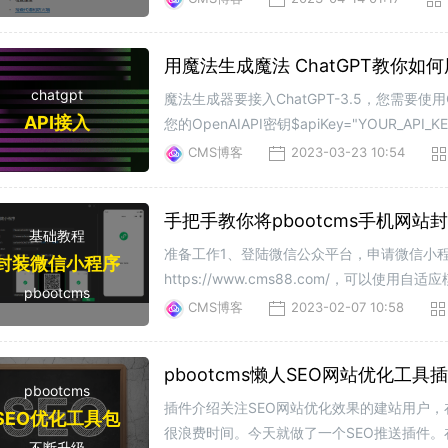
用魔法生成魔法 ChatGPT教你如何用
chatgpt
魔法生成器要接入ChatGPT-3.5，您需要使
API接入
您的OpenAIAPI密钥$apiKey="YOUR_API
CMS博客
2023-03-23 10:54
手把手教你将pbootcms手机网站
基础教程
准备工作1、登陆微信公众平台，申请微信小程序
封装微信小程序
https://www.cms88.com/，可以
pbootcms
https://developers.weixin.qq.com/
CMS博客
2023-02-07 10:58
pbootcms懒人SEO网站优化工
pbootcms
插件介绍关注SEO网站优化效果的建站用户，
SEO优化工具包
很浪费时间。今天就做了一个SEO推送插件
不断升级