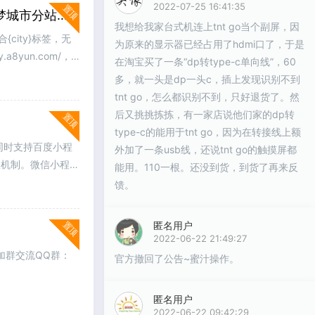
2022-07-25 16:41:35
置顶
PbootCMS城市分站插件 生成任意城市的分站链接地址 支持分站同页跳转 实现dedecms织梦城市分站插件效果
我想给我家台式机连上tnt go当个副屏，因
city}标签，无
为原来的显示器已经占用了hdmi口了，于是
yun.com/，
在淘宝买了一条“dp转type-c单向线”，60
多，就一头是dp一头c，插上发现识别不到
tnt go，怎么都识别不到，只好退货了。然
后又挑挑拣拣，有一家店说他们家的dp转
置顶
type-c的能用于tnt go，因为在转接线上额
同时支持百度小程
外加了一条usb线，还说tnt go的触摸屏都
权机制。微信小程序
能用。110一根。还没到货，到货了再来反
馈。
置顶
匿名用户
2022-06-22 21:49:27
加群交流QQ群：
官方撤回了公告~蜜汁操作。
匿名用户
2022-06-22 09:42:29