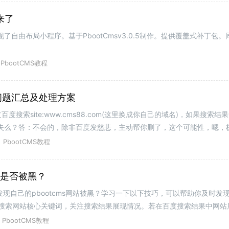
来了
了自由布局小程序。基于PbootCmsv3.0.5制作。提供覆盖式补丁包。同
PbootCMS教程
问题汇总及处理方案
搜索site:www.cms88.com(这里换成你自己的域名)，如果搜索
消失么？答：不会的，除非百度发慈悲，主动帮你删了，这个可能性，嗯，
？答：贼有你们家钥匙，你家
PbootCMS教程
站是否被黑？
发现自己的pbootcms网站被黑？学习一下以下技巧，可以帮助你及时发现p
搜索网站核心关键词，关注搜索结果展现情况。若在百度搜索结果中网站
：方法二：通过site
PbootCMS教程