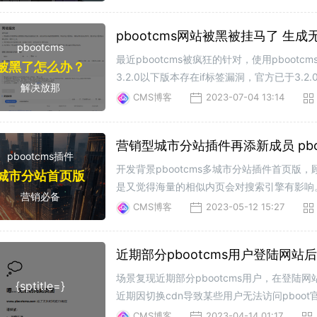
pbootcms网站被黑被挂马了 
pbootcms
最近pbootcms被疯狂的针对，使用pboo
被黑了怎么办？
3.2.0以下版本存在if标签漏洞，官方已于3
解决放那
也有一部分使用最新pbootcms版本的用户
CMS博客
2023-07-04 13:14
营销型城市分站插件再添新成员 pbo
pbootcms插件
开发背景pbootcms多城市分站插件首页
城市分站首页版
是又觉得海量的相似内页会对搜索引擎有影响
营销必备
来开发的原则。搞一个。实现功能1、生成海
CMS博客
2023-05-12 15:27
近期部分pbootcms用户登陆网
场景复现近期部分pbootcms用户，在登
{sptitle=}
近期因切换cdn导致某些用户无法访问pboo
体地区和运营商，这边收集相关信息后会跟cd
CMS博客
2023-04-14 01:17