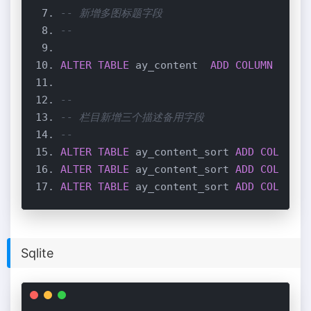
-- 新增多图标题字段
--
ALTER
TABLE
 ay_content  
ADD
COLUMN
 picst
--
-- 栏目新增三个描述备用字段
--
ALTER
TABLE
 ay_content_sort 
ADD
COLUMN
 d
ALTER
TABLE
 ay_content_sort 
ADD
COLUMN
 d
ALTER
TABLE
 ay_content_sort 
ADD
COLUMN
 d
Sqlite