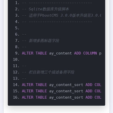
-- ----------------------------
-- Sqlite数据库升级脚本
-- 适用于PbootCMS 3.0.0版本升级至3.0.6
-- ----------------------------
--
-- 新增多图标题字段
--
ALTER
TABLE
 ay_content 
ADD
COLUMN
 picsti
--
-- 栏目新增三个描述备用字段
--
ALTER
TABLE
 ay_content_sort 
ADD
COLUMN
 d
ALTER
TABLE
 ay_content_sort 
ADD
COLUMN
 d
ALTER
TABLE
 ay_content_sort 
ADD
COLUMN
 d