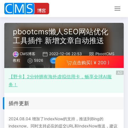
pbootcms懒人SEO网站优化
工具插件 新增文章自动推送
CMS博客
2022-12-06 22:53
PbootCMS
教程
5926
查看手册
点击购买
( ¥ 200 )
AD
【野卡】2分钟拥有海外虚拟信用卡，畅享全球AI服
务！
插件更新
2024.08.04 增加了IndexNow的支持，推送到Bing的
indexnow。同时支持必应的提交URL和IndexNow推送，建议