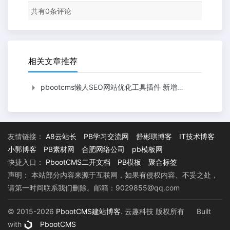
共有
0
条评论
相关文章推荐
pbootcms懒人SEO网站优化工具插件 新增文章自动推送
友情链接：
A8云站长
PB学习交流网
舒彬琪博客
IT技术博客
小郭博客
PB素材网
合肥网络公司
pb模板网
快捷入口：
PbootCMS二开文档
PB模板
聚合标签
声明： 本站部分内容来源于互联网，如果有侵权内容、不妥之处，
请第一时间联系我们删除。邮箱：9029855@qq.com
© 2015-2026
PbootCMS建站博客
. 云趣科技 版权所有
Built
with
PbootCMS