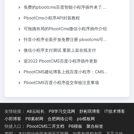
免费的pbootcms百度智能小程序插件来了 自助搭建百度小程序
PbootCms小程序API封装教程
可拖拽布局的PbootCms微信小程序插件介绍
抖音小程序全面开放免费注册 pbootcms可视化小程序即日起支持字节抖音头条小程序
微信小程序支付测试 重新上架在线支付
迎2022 PbootCMS百度小程序插件更新
PbootCMS建站博客上线百度小程序：CMS模板网
PbootCMS百度小程序提交审核注意事项
友情链接：
A8云站长
PB学习交流网
舒彬琪博客
IT技术博客
小郭博客
PB素材网
合肥网络公司
pb模板网
快捷入口：
PbootCMS二开文档
PB模板
聚合标签
声明： 本站部分内容来源于互联网，如果有侵权内容、不妥之处，