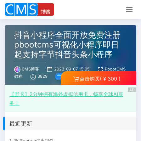
抖音小程序全面开放免费注册
pbootcms可视化小程序即日
起支持字节抖音头条小程序
CMS博客
2023-09-07 15:05
PbootCMS
教程
3829
查看手册
点击购买
( ¥ 300 )
AD
【野卡】2分钟拥有海外虚拟信用卡，畅享全球AI服
务！
最近更新
1. 新增popup弹出组件。