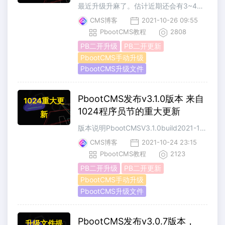
最近升级升麻了。估计近期还会有3~4波更新，敬请期待吧...官方发布PbootCMS V3.1.1 build 2021-10-261、修复上版本sitemap短路径模式不统一问题；2、修复栏目名称必填导致外链跳转栏目无法添加；3、修复数据库备份引号未转义问题；4、优化栏目管理跳转内容支持跳转指定子栏目；5、优化会话清
CMS博客
2021-10-26 09:55
PbootCMS教程
2808
PB二开升级
PB二开更新
PbootCMS手动升级
PbootCMS升级文件
PbootCMS发布v3.1.0版本 来自
1024重大更
1024程序员节的重大更新
新
版本说明PbootCMSV3.1.0build2021-10-241、修复地址串栏目及模型可访问问题；2、优化if语句执行性能提高系统速度；3、新增详情页URL路径支持层级路径定义；4、新增后台栏目及内容开关无刷新操作；5、新增文章新增时自动提取缩略图；6、新增后台栏目管理跳转文章链接；7、新增文章扩展字段多图类型的支持；
CMS博客
2021-10-24 23:15
PbootCMS教程
2123
PB二开升级
PB二开更新
PbootCMS手动升级
PbootCMS升级文件
PbootCMS发布v3.0.7版本，
升级文件提