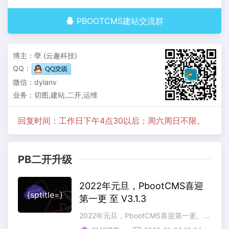
PBOOTCMS建站交流群
博主：孽 (云趣科技)
QQ：
微信：dylanv
业务：切图,建站,二开,运维
回复时间：工作日下午4点30以后；周六周日不限。
PB二开升级
2022年元旦，PbootCMS喜迎
{sptitle=}
第一更 至 V3.1.3
2022年元旦，PbootCMS喜迎第一更。散花。官方发布PbootCMS V3.1.3 build 2022-01-031、修复自定义路径存在注入问题；2、修复API接口搜索存在注入问题；3、修复用户信息修改存在CSRF问题；4、修复伪静态搜索结果分页问题；5、修改授权码存储位置为数据库；6、修复sitemap.txt不换行问题；7、兼容PHP8.1版本;手动更新教程Pboo