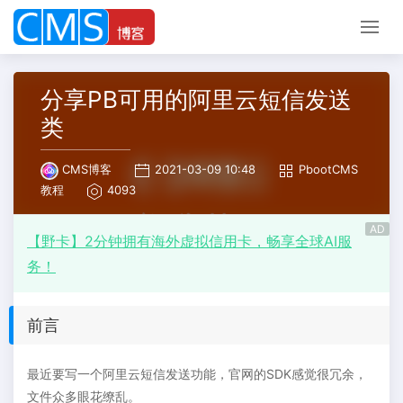
分享PB可用的阿里云短信发送
类
CMS博客
2021-03-09 10:48
PbootCMS
教程
4093
AD
【野卡】2分钟拥有海外虚拟信用卡，畅享全球AI服
务！
前言
最近要写一个阿里云短信发送功能，官网的SDK感觉很冗余，
文件众多眼花缭乱。