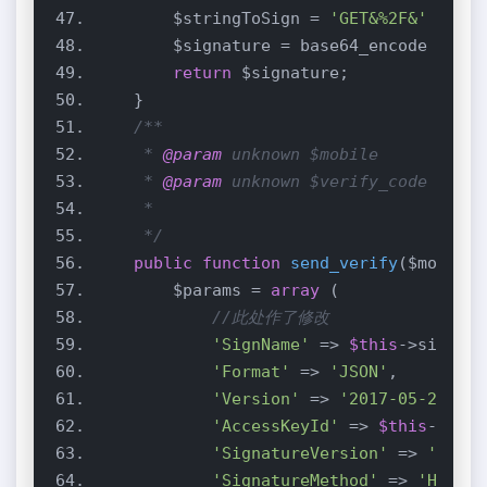
        $stringToSign = 
'GET&%2F&'
 . 
$th
        $signature = base64_encode ( has
return
     * 
@param
     * 
@param
     */
public
function
send_verify
($mobile,
        $params = 
array
//此处作了修改
'SignName'
 => 
$this
'Format'
 => 
'JSON'
'Version'
 => 
'2017-05-25'
'AccessKeyId'
 => 
$this
'SignatureVersion'
 => 
'1.0'
'SignatureMethod'
 => 
'HMAC-S