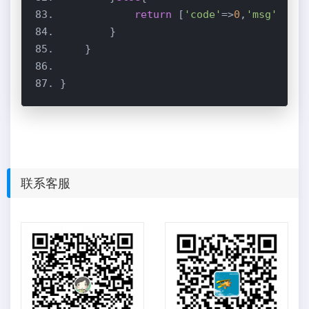
return
 [
'code'
=>
0
,
'msg'
联系客服