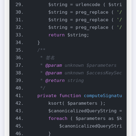
        $string = preg_replace ( 
'/\+/'
,
        $string = preg_replace ( 
'/\*/'
,
        $string = preg_replace ( 
'/%7E/'
return
     * 
@param
     * 
@param
     * 
@return
     */
private
function
computeSignature
($p
        $canonicalizedQueryString = 
''
foreach
            $canonicalizedQueryString .=