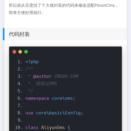
所以就从百度找了个大佬封装的代码来修改适配PbootCms，
简单方便好用就行。
代码封装
<?php
 * 
@author
 */
namespace
core
\
sms
use
core
\
basic
\
Config
class
AliyunSms