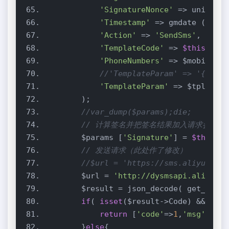
'SignatureNonce'
'Timestamp'
 => gmdate ( 
'Y-m
'Action'
 => 
'SendSms'
'TemplateCode'
 => 
$this
'PhoneNumbers'
//'TemplateParam' => '{"code
'TemplateParam'
 => $tpljson 
//var_dump($params);die;
// 计算签名并把签名结果加入请求参数
        $params [
'Signature'
] = 
$this
->c
// 发送请求（此处作了修改）
//$url = 'https://sms.aliyuncs.c
        $url = 
'http://dysmsapi.aliyuncs
if
( 
isset
($result->Code) && $res
return
 [
'code'
=>
1
,
'msg'
        }
else