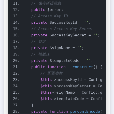
// 保存错误信息
public
// Access Key ID
private
 $accessKeyId = 
''
// Access Access Key Secret
private
 $accessKeySecret = 
''
// 签名
private
 $signName = 
''
// 模版ID
private
 $templateCode = 
''
public
function
__construct
()
// 配置参数
$this
->accessKeyId = Config::get
$this
->accessKeySecret = Config:
$this
->signName = Config::get(
's
$this
->templateCode = Config::ge
private
function
percentEncode
($stri