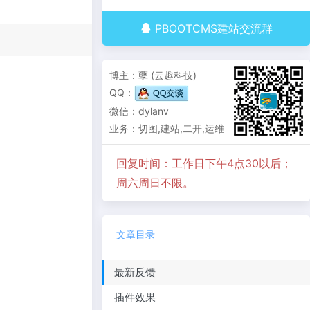
PBOOTCMS建站交流群
博主：孽 (云趣科技)
QQ：
微信：dylanv
业务：切图,建站,二开,运维
回复时间：工作日下午4点30以后；
周六周日不限。
文章目录
最新反馈
插件效果