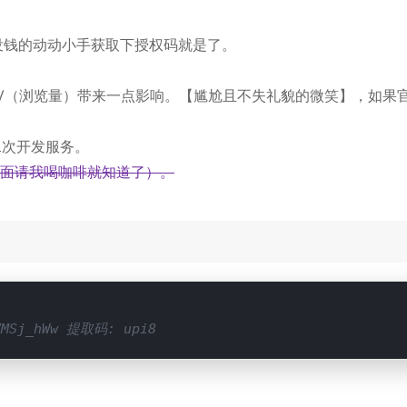
没钱的动动小手获取下授权码就是了。
的PV（浏览量）带来一点影响。【尴尬且不失礼貌的微笑】，如果
二次开发服务。
面请我喝咖啡就知道了）。
iVMSj_hWw 提取码: upi8