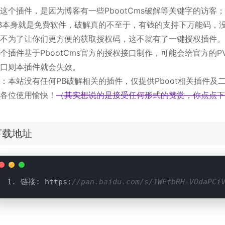
这个插件，是因为博客有一些PbootCms破解等关键字的访客；
B本身就是免费软件，破解真的不至于，有钱的支持下万能码，
不为了让你们更方便的获取授权码，这不就有了一键授权插件。
个插件基于PbootCms官方的授权接口制作，可能会给官方
口则本插件就会失效。
：本站没有任何PB破解相关的插件，仅提供Pboot相关插件及
各位使用愉快！
（其实想说的是接受任何形式的赞赏，你点点下
下载地址
链接: https:
//pan.baidu.com/s/1WFfbRH-VOdaPC