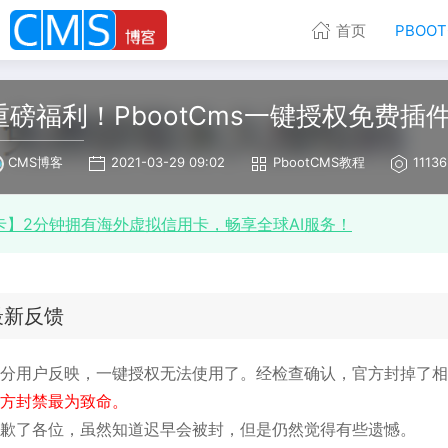
首页
PBOO
重磅福利！PbootCms一键授权免费插
CMS博客
2021-03-29 09:02
PbootCMS教程
11136
卡】2分钟拥有海外虚拟信用卡，畅享全球AI服务！
最新反馈
分用户反映，一键授权无法使用了。经检查确认，官方封掉了相
方封禁最为致命。
歉了各位，虽然知道迟早会被封，但是仍然觉得有些遗憾。