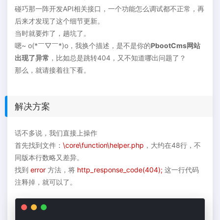
碰巧那一阵开发API相关接口，一个功能怎么调试都不正常，再
后来才发现了这个细节更新。
当时就要炸了，趟坑了。
嗯~ o(*￣▽￣*)o，我换个描述，是不是你的
PbootCms网站
出现了异常
，比如总是跳转404，又不知道哪出问题了？
那么，就请接着往下看。
解决方案
话不多说，我们直接上操作
首先找到文件：
\core\function\helper.php
，大约在48行，不
同版本行数略又差异。
找到
error
方法，将
http_response_code(404);
这一行代码
注释掉，就可以了。