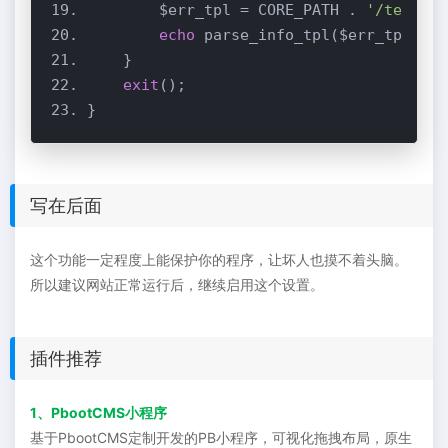
        $err_tpl = CORE_PATH . 
'/templat
echo
exit
写在后面
这个功能一定程度上能保护你的程序，让坏人也摸不着头脑。
所以建议网站正常运行后，继续启用这个设置。
插件推荐
1、PbootCMS小程序
基于PbootCMS定制开发的PB小程序，可视化拖拽布局，原生