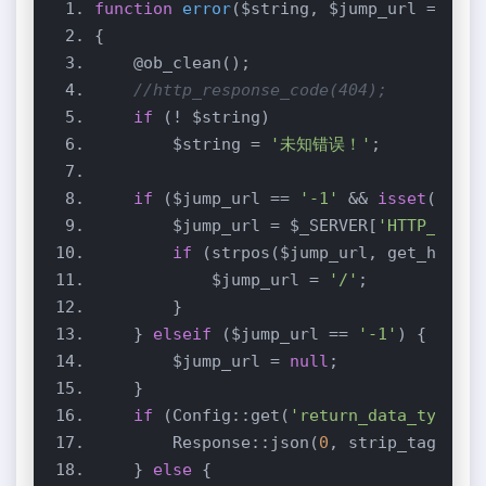
function
error
($string, $jump_url = null
//http_response_code(404);
if
        $string = 
'未知错误！'
if
 ($jump_url == 
'-1'
 && 
isset
($_SER
        $jump_url = $_SERVER[
'HTTP_REFER
if
 (strpos($jump_url, get_http_u
            $jump_url = 
'/'
    } 
elseif
 ($jump_url == 
'-1'
        $jump_url = 
null
if
 (Config::get(
'return_data_type'
) 
        Response::json(
0
    } 
else