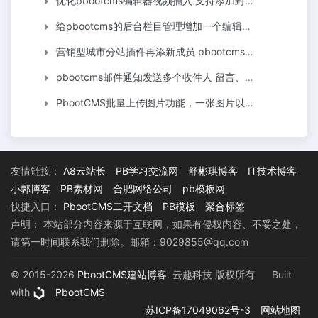
优化pbootcms编辑器视频插入 支持添加封面 支持阿里云OSS直传
给pbootcms的后台栏目管理增加一个编辑器 结局意想不到的好用
营销型城市分站插件再添新成员 pbootcms多城市首页版插件
pbootcms邮件通知发送多个收件人 留言、表单、评论通知多人
PbootCMS批量上传图片功能，一张图片以文件名作为标题新建一篇文章
友情链接：
A8云站长
PB学习交流网
舒彬琪博客
IT技术博客
小郭博客
PB素材网
合肥网络公司
pb模板网
快捷入口：
PbootCMS二开文档
PB模板
聚合标签
声明： 本站部分内容来源于互联网，如果有侵权内容、不妥之处，
请第一时间联系我们删除。邮箱：9029855@qq.com
© 2015-2026
PbootCMS建站博客
. 云趣科技 版权所有
Built
with
PbootCMS
苏ICP备17049062号-3
网站地图