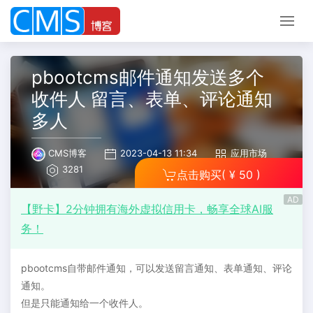
pbootcms邮件通知发送多个
收件人 留言、表单、评论通知
多人
CMS博客
2023-04-13 11:34
应用市场
3281
点击购买
( ¥ 50 )
AD
【野卡】2分钟拥有海外虚拟信用卡，畅享全球AI服
务！
pbootcms自带邮件通知，可以发送留言通知、表单通知、评论
通知。
但是只能通知给一个收件人。