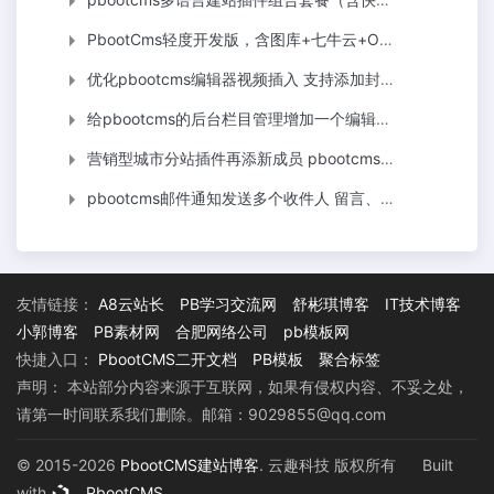
PbootCms轻度开发版，含图库+七牛云+OSS+列表批量添加
优化pbootcms编辑器视频插入 支持添加封面 支持阿里云OSS直传
给pbootcms的后台栏目管理增加一个编辑器 结局意想不到的好用
营销型城市分站插件再添新成员 pbootcms多城市首页版插件
pbootcms邮件通知发送多个收件人 留言、表单、评论通知多人
友情链接：
A8云站长
PB学习交流网
舒彬琪博客
IT技术博客
小郭博客
PB素材网
合肥网络公司
pb模板网
快捷入口：
PbootCMS二开文档
PB模板
聚合标签
声明： 本站部分内容来源于互联网，如果有侵权内容、不妥之处，
请第一时间联系我们删除。邮箱：9029855@qq.com
© 2015-2026
PbootCMS建站博客
. 云趣科技 版权所有
Built
with
PbootCMS