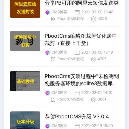
分享PB可用的阿里云短信发送类
阿里云短信
发送封装
CMS博客
2021-03-09 10:48
PbootCMS教程
4096
PbootCms缩略图裁剪优化居中
缩略图居中
裁剪（直接上干货）
裁剪
CMS博客
2021-03-08 13:19
PbootCMS教程
4707
PbootCms安装过程中"未检测到
基础教程
您服务器环境的sqlite3数据库扩
展"的解决方案
CMS博客
2021-03-01 14:10
PbootCMS教程
3861
恭贺PbootCMS升级 V3.0.4
版本升级
CMS博客
2021-02-19 15:00