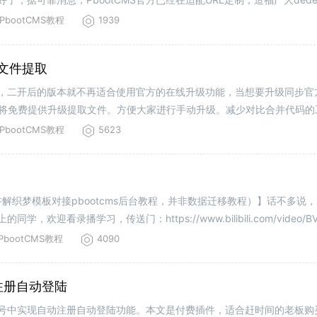
布。写在最后感谢友商助攻，敦
PbootCMS教程
1939
更新文件提取
开发，二开后的版本就不再适合使用官方的在线升级功能，当想要升级同步
本站将免费提供升级提取文件。方便大家进行手动升级。减少对比合并代码
PbootCms二开后手动升级
PbootCMS教程
5623
解织梦模板对接pbootcms后台教程，并非数据迁移教程）】话不多说，
欢迎看录播学习，传送门：https://www.bilibili.com/video/BV1
PbootCMS教程
4090
动注册自动登陆
公众号中实现自动注册自动登陆功能。本文是付费插件，适合赶时间的老板