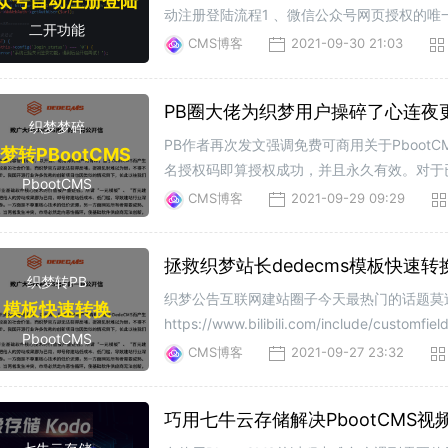
众号自动注册登陆
动注册登陆流程1 、微信公众号网页授权的唯一
二开功能
细节1、在pbootCms的会员控制器login方法
CMS博客
2021-09-30 21:03
PB圈大佬为织梦用户操碎了心连夜更
织梦梦碎
PB作者再次发文强调免费可商用关于Pboot
梦转PBootCMS
名授权码即算授权成功，并且永久有效。对于已
PbootCMS
的发展，我们也欢迎各位老板购买万能授权码（
CMS博客
2021-09-29 09:29
拯救织梦站长dedecms模板快速转换
织梦转PB
织梦公告互联网建站圈子今天最热门的话题莫过
模板快速转换
https://www.bilibili.com/includ
PbootCMS
各种献计献策，好不热闹。PB转织梦神器织梦
CMS博客
2021-09-27 23:32
巧用七牛云存储解决PbootCMS视频
七牛云存储