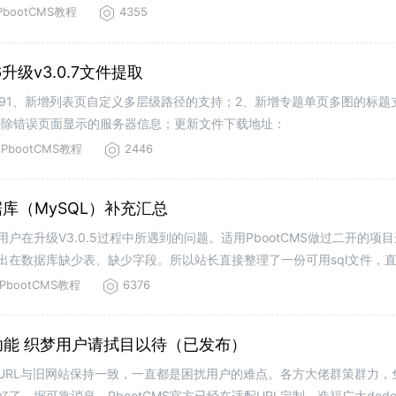
PbootCMS教程
4355
.6升级v3.0.7文件提取
 2021-10-091、新增列表页自定义多层级路径的支持；2、新增专题单页多图的
去除错误页面显示的服务器信息；更新文件下载地址：
PbootCMS教程
2446
5数据库（MySQL）补充汇总
S V2用户在升级V3.0.5过程中所遇到的问题。适用PbootCMS做过二开的
在数据库缺少表、缺少字段。所以站长直接整理了一份可用sql文件，直接
urlnam
PbootCMS教程
6376
制功能 织梦用户请拭目以待（已发布）
网站URL与旧网站保持一致，一直都是困扰用户的难点。各方大佬群策群力
，据可靠消息，PbootCMS官方已经在适配URL定制，造福广大dede