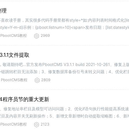
整理
读手册，其实很多代码手册里都有style=*如:内容列表时间格式化[list:dat
=Y-m-d}示例：{pboot:listnum=10}<span>发布日期：[list:datestyl
PbootCMS教程
2969
v3.1.1文件提取
...官方发布PbootCMS V3.1.1 build 2021-10-261、修复上
外链跳转栏目无法添加；3、修复数据库备份引号未转义问题；4、优化栏
PbootCMS教程
2809
1024程序员节的重大更新
21-10-241、修复地址串栏目及模型可访问问题；2、优化if语句执行性能提高系
栏目及内容开关无刷新操作；5、新增文章新增时自动提取缩略图；6、新
的支持；
PbootCMS教程
2123