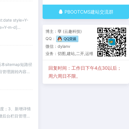
PBOOTCMS建站交流群
e style=Y-
e=Y-m-d]
博主：孽 (云趣科技)
QQ：
微信：dylanv
业务：切图,建站,二开,运维
版本sitemap短路径
回复时间：工作日下午4点30以后；
目管理跳转内容支
周六周日不限。
统速度；3、新增详情
增后台栏目管理跳