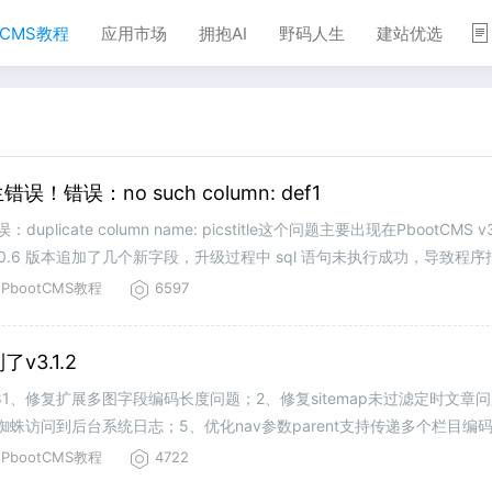
TCMS教程
应用市场
拥抱AI
野码人生
建站优选
！错误：no such column: def1
cate column name: picstitle这个问题主要出现在PbootCMS 
3.0.6 版本追加了几个新字段，升级过程中 sql 语句未执行成功，导致程
-----------
PbootCMS教程
6597
v3.1.2
021-10-281、修复扩展多图字段编码长度问题；2、修复sitemap未过滤定时
蛛访问到后台系统日志；5、优化nav参数parent支持传递多个栏目编码
PbootCMS教程
4722