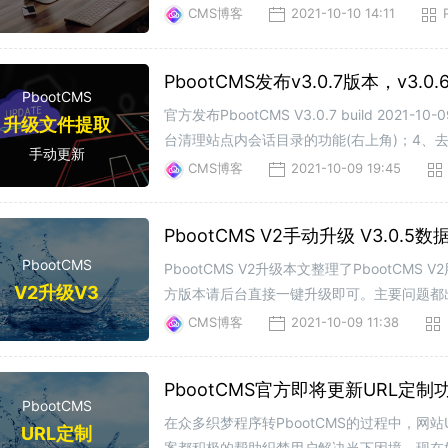
CMS博客
2021-10-10 14:11
PbootCMS发布v3.0.7版本，v3.0
PbootCMS
官方发布PbootCMS V3.0.7 build
升级文件提取
台清理站点内会话目录的功能(右上角)；4、
手动更新
CMS博客
2021-10-09 19:45
PbootCMS V2手动升级 V3.0.
PbootCMS
PbootCMS V2升级本文整理了PbootCM
V2升级V3
方版本请后台直接一键升级即可。主要问题都出
库中运行即可。ALTERTABLE`ay_model`ADD`
CMS博客
2021-10-09 11:38
PbootCMS官方即将更新URL定
PbootCMS
在众多织梦程序转PbootCMS的过程中，
URL定制
案都积极的帮助织梦用户解决当下困境。现在好了