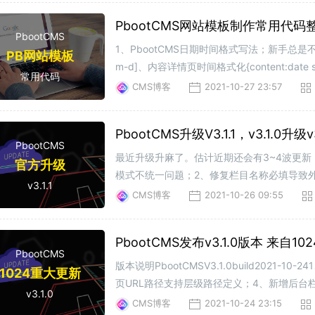
PbootCMS网站模板制作常用代码
PbootCMS
1、PbootCMS日期时间格式写法；新手总是不喜欢
PB网站模板
m-d]、内容详情页时间格式化{content:date style
常用代码
</span>{/pboot:list}
CMS博客
2021-10-27 23:57
PbootCMS升级V3.1.1，v3.1.0升级
PbootCMS
最近升级升麻了。估计近期还会有3~4波更新，敬请期待吧
官方升级
模式不统一问题；2、修复栏目名称必填导致
v3.1.1
持跳转指定子栏目；5、优化会话清
CMS博客
2021-10-26 09:55
PbootCMS发布v3.1.0版本 来自
PbootCMS
版本说明PbootCMSV3.1.0build20
1024重大更新
页URL路径支持层级路径定义；4、新增后台
v3.1.0
转文章链接；7、新增文章扩展字段多图类型
CMS博客
2021-10-24 23:15