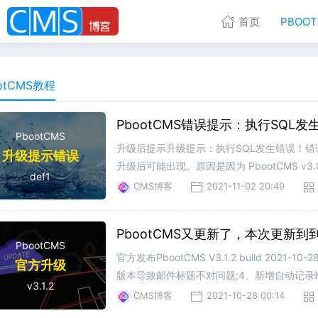
首页
PBOO
otCMS教程
PbootCMS错误提示：执行SQL发生错误
PbootCMS
升级后提示升级提示：执行SQL发生错误！错误：dupli
升级提示错误
升级后可能出现。原因是因为 PbootCMS v
def1
取了2个版本的sql语句供各位手动操作。Mysql----
CMS博客
2021-11-02 20:49
PbootCMS又更新了，本次更新到到了
PbootCMS
官方发布PbootCMS V3.1.2 build 2
官方升级
版本导致邮件标题不对问题;4、新增自动记录蜘
v3.1.2
数scode='1,2,3'方式限
CMS博客
2021-10-28 00:14