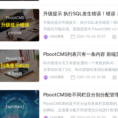
升级提示 执行SQL发生错误！错误：duplica
PbootCMS
升级后提示升级提示：执行SQL发生错误！错误：dupli
升级提示错误
升级后可能出现。原因是因为 PbootCMS v
picstitle
取了2个版本的sql语句供各位手动操作。Mysql----
CMS博客
2021-10-24 10:57
PbootCMS列表只有一条内容 前
PbootCMS
BUG复现今天又有群友遇到一个奇怪的BU
列表显示BUG
文章却出现了2次。BUG原因在某些比较极端的操
常见问题
ay_content_ext 表中删除其中一条即可。
CMS博客
2021-10-23 10:38
PbootCMS给不同栏目分别分配
PbootCMS系统是不区分这些具体栏目权
{sptitle=}
的网站，且需要分配不同管理员分别进行管理
管理。互不干扰。有这方面需求的朋友直接使用。
CMS博客
2021-10-22 10:20