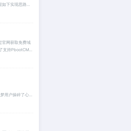
流程如下实现思路及
通过官网获取免费域
持PbootCMS
圈子也为织梦用户操碎了心，
而生的工