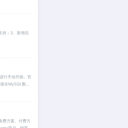
标题支持；3、新增后
项目进行手动升级。官
在MySQL数据
，免费方案、付费方
cms用户。细节偷