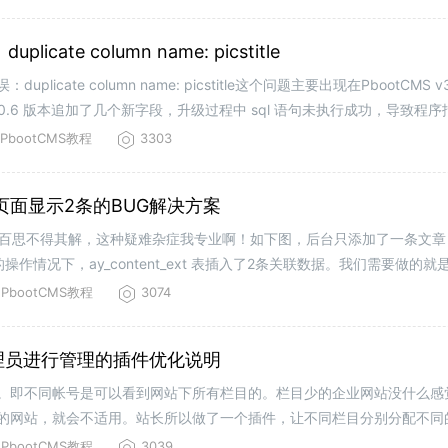
te column name: picstitle
cate column name: picstitle这个问题主要出现在PbootCMS 
3.0.6 版本追加了几个新字段，升级过程中 sql 语句未执行成功，导致程
-----------
PbootCMS教程
3303
端页面显示2条的BUG解决方案
G，百思不得其解，这种疑难杂症我专业啊！如下图，后台只添加了一条文
作情况下，ay_content_ext 表插入了2条关联数据。我们需要做的就
解决方案找到文章的ID，本例里的id是13，
PbootCMS教程
3074
管理员进行管理的插件优化说明
限的。即不同帐号是可以看到网站下所有栏目的。栏目少的企业网站没什么
的网站，就会不适用。站长所以做了一个插件，让不同栏目分别分配不同
传送门：PbootCms后
PbootCMS教程
3039