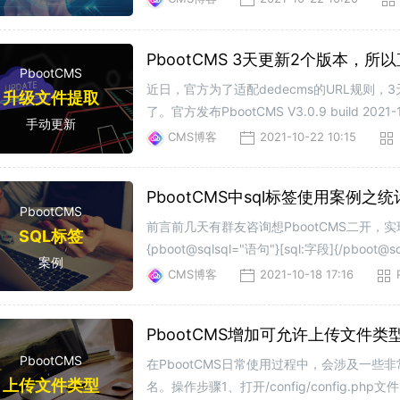
PbootCMS 3天更新2个版本，所以直
PbootCMS
近日，官方为了适配dedecms的URL规则，
升级文件提取
了。官方发布PbootCMS V3.0.9 build
手动更新
带引号参数问题；3、增强系统安全性;PbootCMS
CMS博客
2021-10-22 10:15
PbootCMS中sql标签使用案例之
PbootCMS
前言前几天有群友咨询想PbootCMS二开，
SQL标签
{pboot@sqlsql="语句"}[sql:字段
案例
求来演示一下sql标签的使用方法。实现代码{pbo
CMS博客
2021-10-18 17:16
PbootCMS增加可允许上传文件类
PbootCMS
在PbootCMS日常使用过程中，会涉及一些
上传文件类型
名。操作步骤1、打开/config/config.php文