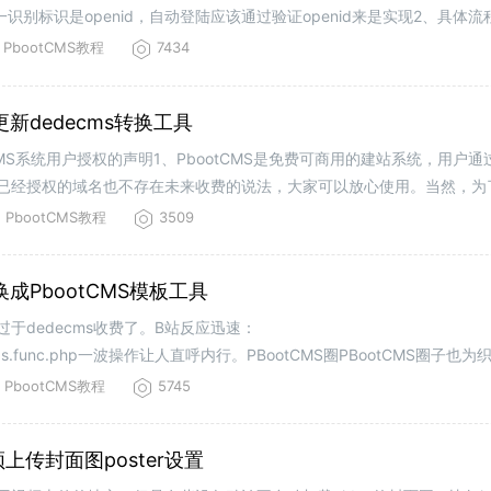
识别标识是openid，自动登陆应该通过验证openid来是实现2、具体
中：&nb
PbootCMS教程
7434
新dedecms转换工具
CMS系统用户授权的声明1、PbootCMS是免费可商用的建站系统，用户
经授权的域名也不存在未来收费的说法，大家可以放心使用。当然，为了支
900元/个），通过万能授权码
PbootCMS教程
3509
成PbootCMS模板工具
于dedecms收费了。B站反应迅速：
e/customfields.func.php一波操作让人直呼内行。PBootCMS圈PBootCMS
模板快速转换成PbootCMS模板工具为了方便把织梦模板转换成PB模板
PbootCMS教程
5745
上传封面图poster设置