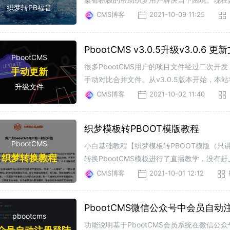
织梦转PB福音
跑功能细节还在优化调试中，静候官方正式发
CMS博客
2021-10-09 11:25
PbootCMS v3.0.5升级v3.0.6 
PbootCMS
很多PbootCMS用户的项目文件经过二次
手动更新
手动对比合并文件。从v3.0.5版本开始，
升级文件
教程PbootCMS手动更新教程，直接上传送门：
CMS博客
2021-10-02 11:40
织梦模板转PBOOT模版教程
PbootCMS
小白基础教程【织梦模板转PBOOT模版（只讲
织梦转换教程
转换PbootCMS模板进行了直播教学，没有赶上的同学，
CMS博客
2021-10-01 12:12
PbootCMS微信公众号中会员自
pbootcms
功能说明基于PbootCMS会员系统在微信